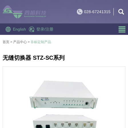
028-67241315
English
登录
/
注册
首页
> 产品中心 >
非标定制产品
无缝切换器 STZ-SC系列