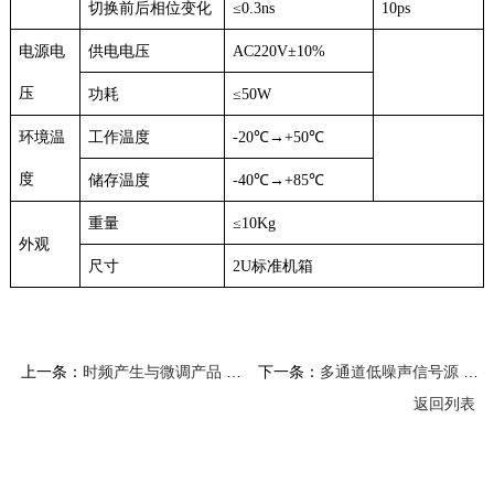
切换前后相位变化
≤0.3ns
10ps
电源电
供电电压
AC220V±10%
压
功耗
≤50W
环境温
工作温度
-20℃→+50℃
度
储存温度
-40℃→+85℃
重量
≤10Kg
外观
尺寸
2U标准机箱
上一条：
时频产生与微调产品 STW-GT系列
下一条：
多通道低噪声信号源 STX-LSJ2-2-18G
返回列表