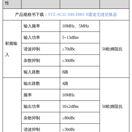
性
产品规格书下载：
STZ-SCJ2-10H-D001 8通道无缝切换器
输入频率
10MHz、5MHz
输入功率
5~13dBm
射频输
谐波抑制
≥70dBc
50欧姆阻抗
入
杂散抑制
≥30dBc
输入路数
8路
输出路数
4路
频率
10MHz
输出功率
10±2dBm
50欧姆阻抗
杂散抑制
≥80dBc
谐波抑制
≥30dBc