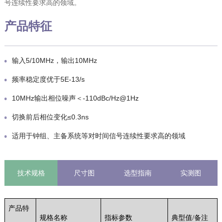
号连续性要求高的领域。
产品特征
输入5/10MHz，输出10MHz
频率稳定度优于5E-13/s
10MHz输出相位噪声＜-110dBc/Hz@1Hz
切换前后相位变化≤0.3ns
适用于钟组、主备系统等对时间信号连续性要求高的领域
技术规格
尺寸图
选型指南
实测图
产品特
规格名称
指标参数
典型值/备注