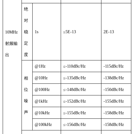
绝
对
稳
1s
≤5E-13
2E-13
10MHz
定
射频输
度
出
@1Hz
≤-110dBc/Hz
-115dBc/Hz
@10Hz
≤-135dBc/Hz
-138dBc/Hz
相
位
@100Hz
≤-148dBc/Hz
-150dBc/Hz
噪
@1kHz
≤-152dBc/Hz
-155dBc/Hz
声
@10kHz
≤-155dBc/Hz
-158dBc/Hz
@100kHz
≤-156dBc/Hz
-158dBc/Hz